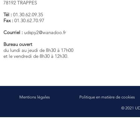
78192 TRAPPES
Tél :
01.30.62.09.35
Fax :
01.30.62.70.97
Courriel :
udspy2@wanadoo.fr
Bureau ouvert
du lundi au jeudi de 8h30 à 17h00
et le vendredi de 8h30 à 12h30.
Mentions légales
Politique en matière de cookies
© 2021 UD