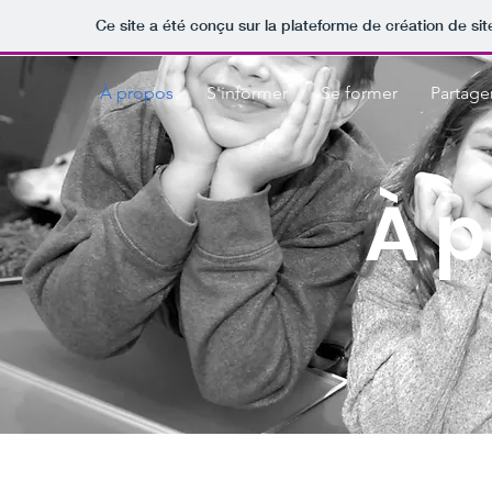
Ce site a été conçu sur la plateforme de création de sit
À propos
S'informer
Se former
Partage
À 